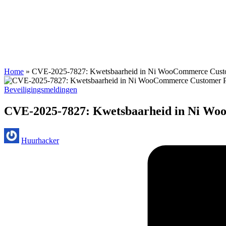
Home
»
CVE-2025-7827: Kwetsbaarheid in Ni WooCommerce Custom
Geplaatst
Beveiligingsmeldingen
in
CVE-2025-7827: Kwetsbaarheid in Ni Wo
Geplaatst
Huurhacker
door