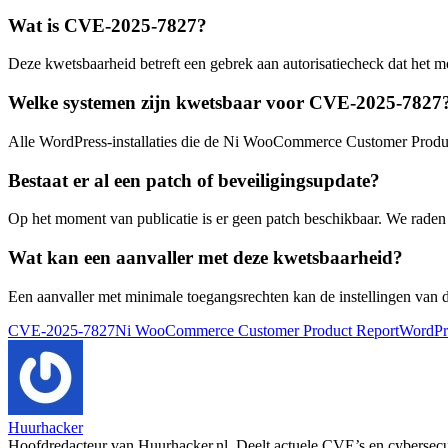
Wat is CVE-2025-7827?
Deze kwetsbaarheid betreft een gebrek aan autorisatiecheck dat het 
Welke systemen zijn kwetsbaar voor CVE-2025-7827
Alle WordPress-installaties die de Ni WooCommerce Customer Product 
Bestaat er al een patch of beveiligingsupdate?
Op het moment van publicatie is er geen patch beschikbaar. We raden 
Wat kan een aanvaller met deze kwetsbaarheid?
Een aanvaller met minimale toegangsrechten kan de instellingen van d
Tags:
CVE-2025-7827
Ni WooCommerce Customer Product Report
WordPr
Huurhacker
Hoofdredacteur van Huurhacker.nl. Deelt actuele CVE’s en cybersecurit