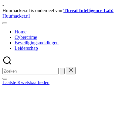
Ga
-
naar
Huurhacker.nl is onderdeel van
Threat Intelligence Lab!
de
Huurhacker.nl
inhoud
Tips
en
Home
Weetjes
Cybercrime
Beveiligingsmeldingen
Leiderschap
Laatste Kwetsbaarheden