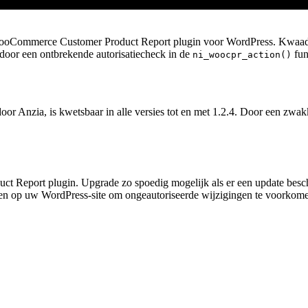
WooCommerce Customer Product Report plugin voor WordPress. Kwaadw
 door een ontbrekende autorisatiecheck in de
func
ni_woocpr_action()
 Anzia, is kwetsbaar in alle versies tot en met 1.2.4. Door een zwa
Report plugin. Upgrade zo spoedig mogelijk als er een update beschi
ngen op uw WordPress-site om ongeautoriseerde wijzigingen te voorkom