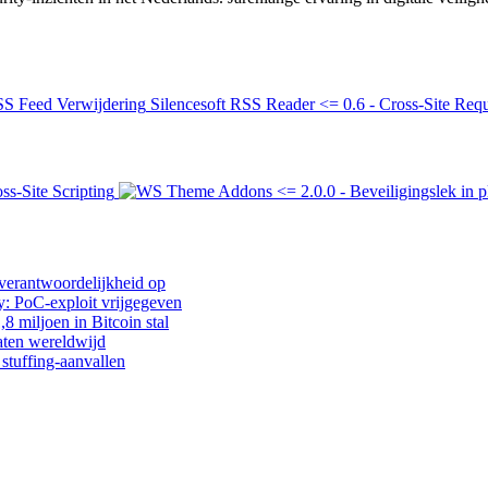
Silencesoft RSS Reader <= 0.6 - Cross-Site Req
s-Site Scripting
verantwoordelijkheid op
y: PoC-exploit vrijgegeven
8 miljoen in Bitcoin stal
ten wereldwijd
 stuffing-aanvallen