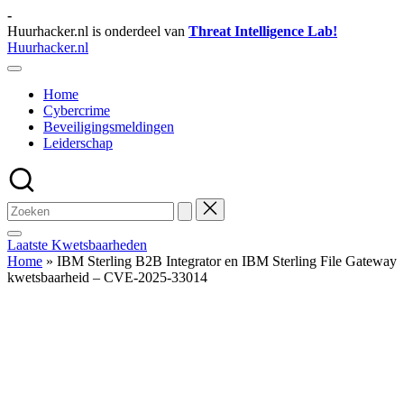
Ga
-
naar
Huurhacker.nl is onderdeel van
Threat Intelligence Lab!
de
Huurhacker.nl
inhoud
Tips
en
Home
Weetjes
Cybercrime
Beveiligingsmeldingen
Leiderschap
Laatste Kwetsbaarheden
Home
»
IBM Sterling B2B Integrator en IBM Sterling File Gateway
kwetsbaarheid – CVE-2025-33014