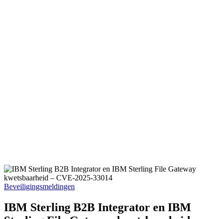
Geplaatst
Beveiligingsmeldingen
in
IBM Sterling B2B Integrator en IBM