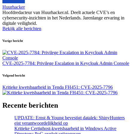
Huurhacker
Hoofdredacteur van Huurhacker.nl. Deelt actuele CVE’s en
cybersecurity-inzichten in het Nederlands. Jarenlange ervaring in
digitale veiligheid.
Bekijk alle berichten
Bericht
Vorige bericht
navigatie
CVE-2025-7784: Privilege Escalation in Keycloak Admin Console
Volgend bericht
Kritieke kwetsbaarheid in Tenda FH451: CVE-2025-7796
Recente berichten
UPDATE: Ernst & Young bevestigt datalek: ShinyHunters
eist verantwoordelijkheid op
Kritieke Certighost-kwetsbaarheid in Windows Active
Directory: PoC-exploit vrijgegeven