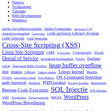
Nieuws
Technologie
Tutorials
Web Development
Windows
adobe-beveiligingsupdate
Adobe Framemaker
afgewezen CVE
code-projects Library System
Android kwetsbaarheid
Campcodes
code injectie
Code Injection
Cross-Site Scripting (XSS)
Cross Site Scripting
CSRF
Cybersecurity
D-Link
Cybercrime
Denial of Service
fortinet
deserialisatie kwetsbaarheid
Firefox
heap buffer overflow
GitLab
Heap-based Buffer Overflow
Linux kernel
Jenkins
IBM
Liferay
Mozilla
Linksys routers
OS Command Injection
NVIDIA
onbeperkte upload
Open Redirect
path traversal
PHPGurukul
phishing
Ransomware
Privilege Escalatie
SQL Injectie
Remote Code Execution
SQL Injection
WordPress
WeGIA
SSRF
Thunderbird
Toegangscontrole
WordPress Beveiliging