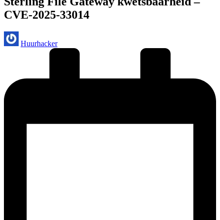
Sterling File Gateway kwetsbaarheid –
CVE-2025-33014
Geplaatst
Huurhacker
door