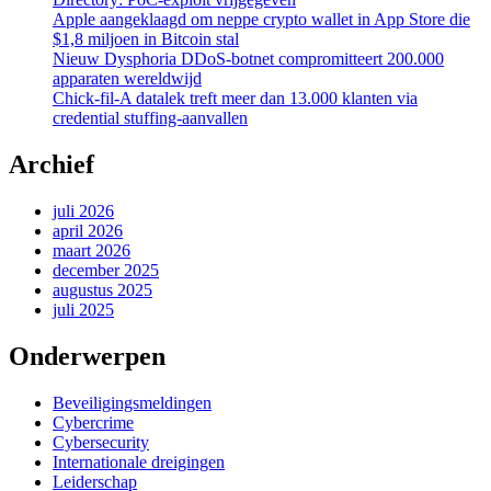
Apple aangeklaagd om neppe crypto wallet in App Store die
$1,8 miljoen in Bitcoin stal
Nieuw Dysphoria DDoS-botnet compromitteert 200.000
apparaten wereldwijd
Chick-fil-A datalek treft meer dan 13.000 klanten via
credential stuffing-aanvallen
Archief
juli 2026
april 2026
maart 2026
december 2025
augustus 2025
juli 2025
Onderwerpen
Beveiligingsmeldingen
Cybercrime
Cybersecurity
Internationale dreigingen
Leiderschap