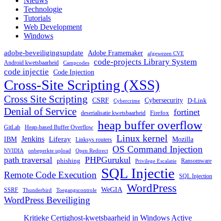
Nieuws
Technologie
Tutorials
Web Development
Windows
adobe-beveiligingsupdate
Adobe Framemaker
afgewezen CVE
code-projects Library System
Android kwetsbaarheid
Campcodes
code injectie
Code Injection
Cross-Site Scripting (XSS)
Cross Site Scripting
CSRF
Cybersecurity
D-Link
Cybercrime
Denial of Service
fortinet
deserialisatie kwetsbaarheid
Firefox
heap buffer overflow
GitLab
Heap-based Buffer Overflow
Linux kernel
Jenkins
IBM
Liferay
Mozilla
Linksys routers
OS Command Injection
NVIDIA
onbeperkte upload
Open Redirect
path traversal
PHPGurukul
phishing
Ransomware
Privilege Escalatie
SQL Injectie
Remote Code Execution
SQL Injection
WordPress
WeGIA
SSRF
Thunderbird
Toegangscontrole
WordPress Beveiliging
Kritieke Certighost-kwetsbaarheid in Windows Active