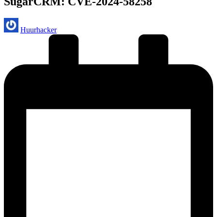
SugarCRM: CVE-2024-58258
Geplaatst
Huurhacker
door