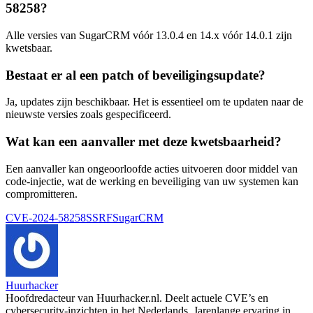
58258?
Alle versies van SugarCRM vóór 13.0.4 en 14.x vóór 14.0.1 zijn
kwetsbaar.
Bestaat er al een patch of beveiligingsupdate?
Ja, updates zijn beschikbaar. Het is essentieel om te updaten naar de
nieuwste versies zoals gespecificeerd.
Wat kan een aanvaller met deze kwetsbaarheid?
Een aanvaller kan ongeoorloofde acties uitvoeren door middel van
code-injectie, wat de werking en beveiliging van uw systemen kan
compromitteren.
Tags:
CVE-2024-58258
SSRF
SugarCRM
Huurhacker
Hoofdredacteur van Huurhacker.nl. Deelt actuele CVE’s en
cybersecurity-inzichten in het Nederlands. Jarenlange ervaring in