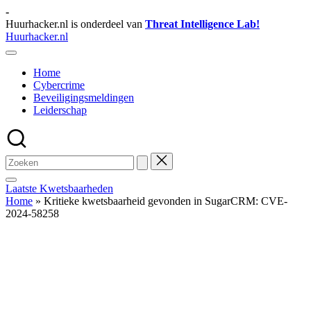
Ga
-
naar
Huurhacker.nl is onderdeel van
Threat Intelligence Lab!
de
Huurhacker.nl
inhoud
Tips
en
Home
Weetjes
Cybercrime
Beveiligingsmeldingen
Leiderschap
Laatste Kwetsbaarheden
Home
»
Kritieke kwetsbaarheid gevonden in SugarCRM: CVE-
2024-58258