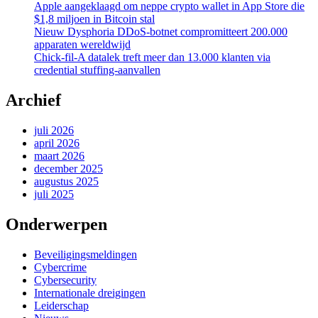
Apple aangeklaagd om neppe crypto wallet in App Store die
$1,8 miljoen in Bitcoin stal
Nieuw Dysphoria DDoS-botnet compromitteert 200.000
apparaten wereldwijd
Chick-fil-A datalek treft meer dan 13.000 klanten via
credential stuffing-aanvallen
Archief
juli 2026
april 2026
maart 2026
december 2025
augustus 2025
juli 2025
Onderwerpen
Beveiligingsmeldingen
Cybercrime
Cybersecurity
Internationale dreigingen
Leiderschap