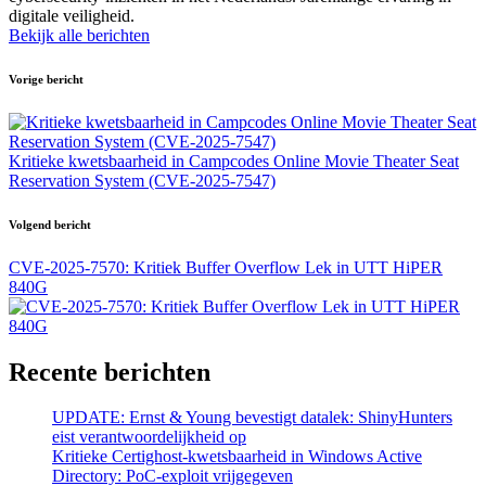
digitale veiligheid.
Bekijk alle berichten
Bericht
Vorige bericht
navigatie
Kritieke kwetsbaarheid in Campcodes Online Movie Theater Seat
Reservation System (CVE-2025-7547)
Volgend bericht
CVE-2025-7570: Kritiek Buffer Overflow Lek in UTT HiPER
840G
Recente berichten
UPDATE: Ernst & Young bevestigt datalek: ShinyHunters
eist verantwoordelijkheid op
Kritieke Certighost-kwetsbaarheid in Windows Active
Directory: PoC-exploit vrijgegeven