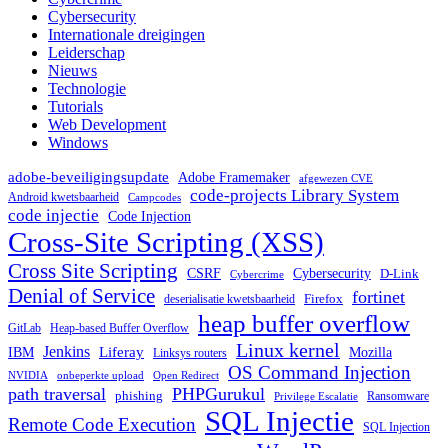
Cybersecurity
Internationale dreigingen
Leiderschap
Nieuws
Technologie
Tutorials
Web Development
Windows
adobe-beveiligingsupdate
Adobe Framemaker
afgewezen CVE
code-projects Library System
Android kwetsbaarheid
Campcodes
code injectie
Code Injection
Cross-Site Scripting (XSS)
Cross Site Scripting
CSRF
Cybersecurity
D-Link
Cybercrime
Denial of Service
fortinet
deserialisatie kwetsbaarheid
Firefox
heap buffer overflow
GitLab
Heap-based Buffer Overflow
Linux kernel
Jenkins
IBM
Liferay
Mozilla
Linksys routers
OS Command Injection
NVIDIA
onbeperkte upload
Open Redirect
path traversal
PHPGurukul
phishing
Ransomware
Privilege Escalatie
SQL Injectie
Remote Code Execution
SQL Injection