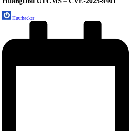
HuangDou UTCMS – CVE-2025-9401
Geplaatst
Huurhacker
door