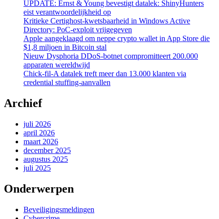
UPDATE: Ernst & Young bevestigt datalek: ShinyHunters
eist verantwoordelijkheid op
Kritieke Certighost-kwetsbaarheid in Windows Active
Directory: PoC-exploit vrijgegeven
Apple aangeklaagd om neppe crypto wallet in App Store die
$1,8 miljoen in Bitcoin stal
Nieuw Dysphoria DDoS-botnet compromitteert 200.000
apparaten wereldwijd
Chick-fil-A datalek treft meer dan 13.000 klanten via
credential stuffing-aanvallen
Archief
juli 2026
april 2026
maart 2026
december 2025
augustus 2025
juli 2025
Onderwerpen
Beveiligingsmeldingen
Cybercrime