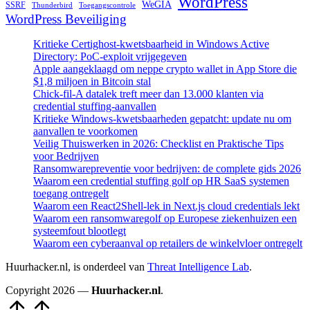
WordPress
WeGIA
SSRF
Thunderbird
Toegangscontrole
WordPress Beveiliging
Kritieke Certighost-kwetsbaarheid in Windows Active
Directory: PoC-exploit vrijgegeven
Apple aangeklaagd om neppe crypto wallet in App Store die
$1,8 miljoen in Bitcoin stal
Chick-fil-A datalek treft meer dan 13.000 klanten via
credential stuffing-aanvallen
Kritieke Windows-kwetsbaarheden gepatcht: update nu om
aanvallen te voorkomen
Veilig Thuiswerken in 2026: Checklist en Praktische Tips
voor Bedrijven
Ransomwarepreventie voor bedrijven: de complete gids 2026
Waarom een credential stuffing golf op HR SaaS systemen
toegang ontregelt
Waarom een React2Shell-lek in Next.js cloud credentials lekt
Waarom een ransomwaregolf op Europese ziekenhuizen een
systeemfout blootlegt
Waarom een cyberaanval op retailers de winkelvloer ontregelt
Huurhacker.nl, is onderdeel van
Threat Intelligence Lab
.
Copyright 2026 —
Huurhacker.nl
.
Naar