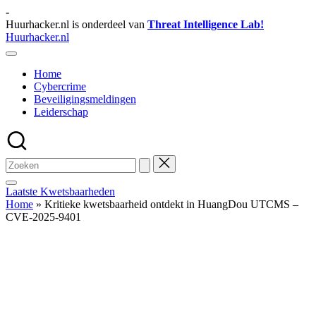
Ga
-
naar
Huurhacker.nl is onderdeel van
Threat Intelligence Lab!
de
Huurhacker.nl
inhoud
Tips
en
Home
Weetjes
Cybercrime
Beveiligingsmeldingen
Leiderschap
Laatste Kwetsbaarheden
Home
»
Kritieke kwetsbaarheid ontdekt in HuangDou UTCMS –
CVE-2025-9401